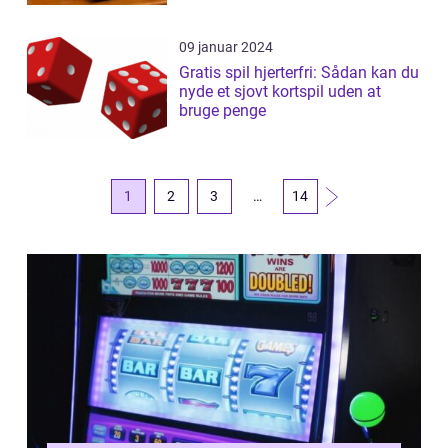
09 januar 2024
Gratis spil hjerterfri: Sådan kan du
nyde et sjovt kortspil uden at
bruge penge
1
2
3
…
14