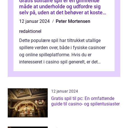
Gratis solitaire spil er en glimrende
måde at underholde og udfordre sig
selv på, uden at det behøver at koste
en formue
12 januar 2024
Peter Mortensen
redaktionel
Dette populære spil har tiltrukket utallige
spillere verden over, både i fysiske casinoer
og online spilleplatforme. Hvis du er
interesseret i casino spil generelt, er det
værd at lære mere om solitai...
12 januar 2024
Gratis spil til pc: En omfattende
guide til casino- og spilentusiaster