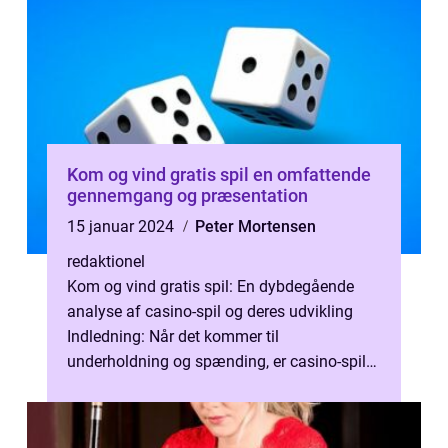
Kom og vind gratis spil en omfattende
gennemgang og præsentation
15 januar 2024
Peter Mortensen
redaktionel
Kom og vind gratis spil: En dybdegående
analyse af casino-spil og deres udvikling
Indledning: Når det kommer til
underholdning og spænding, er casino-spil
en populær aktivitet for mange mennesker
verd...