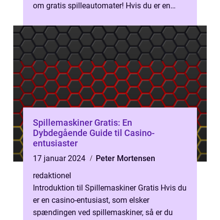
om gratis spilleautomater! Hvis du er en
casino-elsker eller nysgerrig efter at udfo...
Spillemaskiner Gratis: En
Dybdegående Guide til Casino-
entusiaster
17 januar 2024
Peter Mortensen
redaktionel
Introduktion til Spillemaskiner Gratis Hvis du
er en casino-entusiast, som elsker
spændingen ved spillemaskiner, så er du