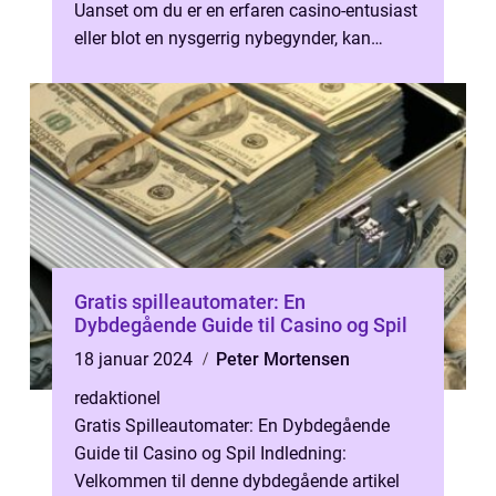
Uanset om du er en erfaren casino-entusiast
eller blot en nysgerrig nybegynder, kan
spilleautomater være en sjov og sp...
Gratis spilleautomater: En
Dybdegående Guide til Casino og Spil
18 januar 2024
Peter Mortensen
redaktionel
Gratis Spilleautomater: En Dybdegående
Guide til Casino og Spil Indledning:
Velkommen til denne dybdegående artikel