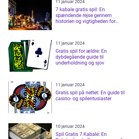
11 januar 2024
7 kabale gratis spil: En
spændende rejse gennem
historien og vigtigheden for
casino spil entusiaster...
11 januar 2024
Gratis spil for ældre: En
dybdegående guide til
underholdning og sjov
11 januar 2024
Gratis spil på nettet: En guide til
casino- og spilentusiaster
10 januar 2024
Spil Gratis 7 Kabale: En