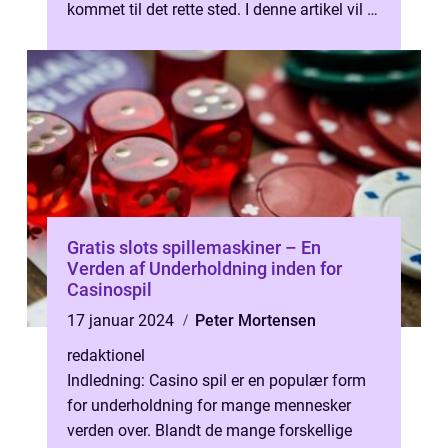
kommet til det rette sted. I denne artikel vil vi
udforske verdenen af “...
Gratis slots spillemaskiner – En
Verden af Underholdning inden for
Casinospil
17 januar 2024
Peter Mortensen
redaktionel
Indledning: Casino spil er en populær form
for underholdning for mange mennesker
verden over. Blandt de mange forskellige