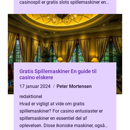
casinospil er gratis slots spillemaskiner en
absolut favorit. Disse spillemask...
Gratis Spillemaskiner En guide til
casino elskere
17 januar 2024
Peter Mortensen
redaktionel
Hvad er vigtigt at vide om gratis
spillemaskiner? For casino entusiaster er
spillemaskiner en essentiel del af
oplevelsen. Disse ikoniske maskiner, også