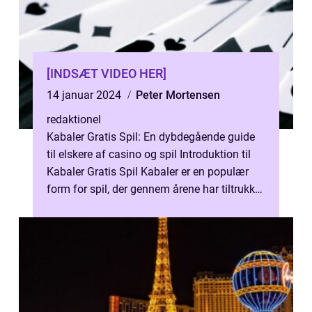
[INDSÆT VIDEO HER]
14 januar 2024
Peter Mortensen
redaktionel
Kabaler Gratis Spil: En dybdegående guide
til elskere af casino og spil Introduktion til
Kabaler Gratis Spil Kabaler er en populær
form for spil, der gennem årene har tiltrukket
mange entusiaster af c...