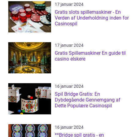
17 januar 2024
Gratis slots spillemaskiner - En
Verden af Underholdning inden for
Casinospil
17 januar 2024
Gratis Spillemaskiner En guide til
casino elskere
16 januar 2024
Spil Bridge Gratis: En
Dybdegående Gennemgang af
Dette Populære Casinospil
16 januar 2024
**Bridge spil gratis - en