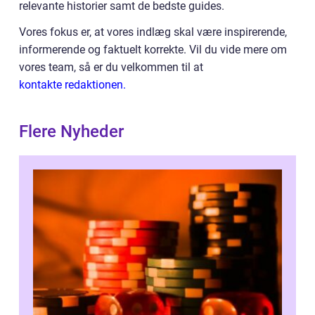
relevante historier samt de bedste guides.
Vores fokus er, at vores indlæg skal være inspirerende,
informerende og faktuelt korrekte. Vil du vide mere om
vores team, så er du velkommen til at
kontakte redaktionen.
Flere Nyheder