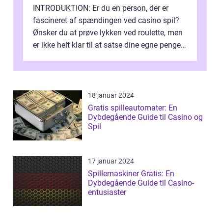
INTRODUKTION: Er du en person, der er
fascineret af spændingen ved casino spil?
Ønsker du at prøve lykken ved roulette, men
er ikke helt klar til at satse dine egne penge?
Så er gratis roulette spil d...
18 januar 2024
Gratis spilleautomater: En
Dybdegående Guide til Casino og
Spil
17 januar 2024
Spillemaskiner Gratis: En
Dybdegående Guide til Casino-
entusiaster