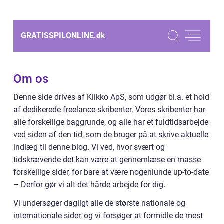
GRATISSPILONLINE.
dk
Om os
Denne side drives af Klikko ApS, som udgør bl.a. et hold
af dedikerede freelance-skribenter. Vores skribenter har
alle forskellige baggrunde, og alle har et fuldtidsarbejde
ved siden af den tid, som de bruger på at skrive aktuelle
indlæg til denne blog. Vi ved, hvor svært og
tidskrævende det kan være at gennemlæse en masse
forskellige sider, for bare at være nogenlunde up-to-date
– Derfor gør vi alt det hårde arbejde for dig.
Vi undersøger dagligt alle de største nationale og
internationale sider, og vi forsøger at formidle de mest