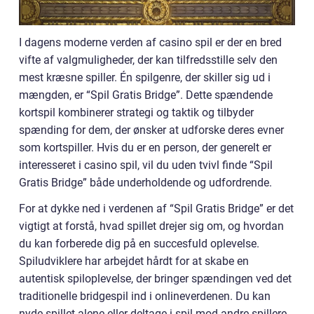
I dagens moderne verden af casino spil er der en bred
vifte af valgmuligheder, der kan tilfredsstille selv den
mest kræsne spiller. Én spilgenre, der skiller sig ud i
mængden, er “Spil Gratis Bridge”. Dette spændende
kortspil kombinerer strategi og taktik og tilbyder
spænding for dem, der ønsker at udforske deres evner
som kortspiller. Hvis du er en person, der generelt er
interesseret i casino spil, vil du uden tvivl finde “Spil
Gratis Bridge” både underholdende og udfordrende.
For at dykke ned i verdenen af “Spil Gratis Bridge” er det
vigtigt at forstå, hvad spillet drejer sig om, og hvordan
du kan forberede dig på en succesfuld oplevelse.
Spiludviklere har arbejdet hårdt for at skabe en
autentisk spiloplevelse, der bringer spændingen ved det
traditionelle bridgespil ind i onlineverdenen. Du kan
nyde spillet alene eller deltage i spil mod andre spillere