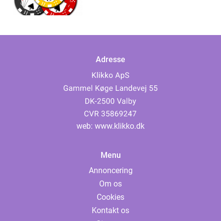
Adresse
web:
www.klikko.dk
Menu
Annoncering
Om os
Cookies
Kontakt os