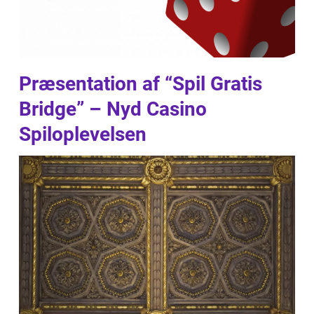
Præsentation af “Spil Gratis
Bridge” – Nyd Casino
Spiloplevelsen