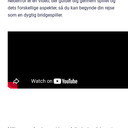
Nedenfor er en video, der guider dig gennem spillet og
dets forskellige aspekter, så du kan begynde din rejse
som en dygtig bridgespiller.