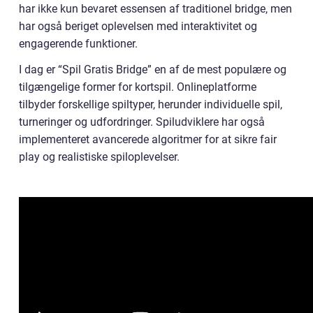
har ikke kun bevaret essensen af traditionel bridge, men
har også beriget oplevelsen med interaktivitet og
engagerende funktioner.
I dag er “Spil Gratis Bridge” en af de mest populære og
tilgængelige former for kortspil. Onlineplatforme
tilbyder forskellige spiltyper, herunder individuelle spil,
turneringer og udfordringer. Spiludviklere har også
implementeret avancerede algoritmer for at sikre fair
play og realistiske spiloplevelser.