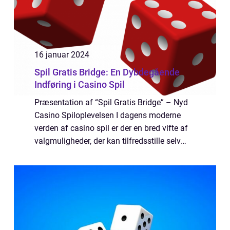
16 januar 2024
Spil Gratis Bridge: En Dybdegående
Indføring i Casino Spil
Præsentation af “Spil Gratis Bridge” – Nyd
Casino Spiloplevelsen I dagens moderne
verden af casino spil er der en bred vifte af
valgmuligheder, der kan tilfredsstille selv
den mest kræsne spiller. Én spilgenre, der
skiller sig ud i ...