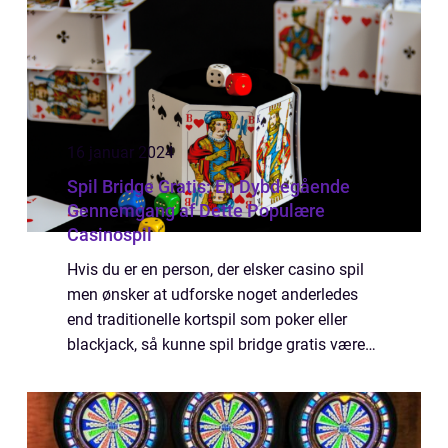
16 januar 2024
Spil Bridge Gratis: En Dybdegående
Gennemgang af Dette Populære
Casinospil
Hvis du er en person, der elsker casino spil
men ønsker at udforske noget anderledes
end traditionelle kortspil som poker eller
blackjack, så kunne spil bridge gratis være
den perfekte mulighed for dig. Bridge er et
fascinerende spil, der kræver en k...