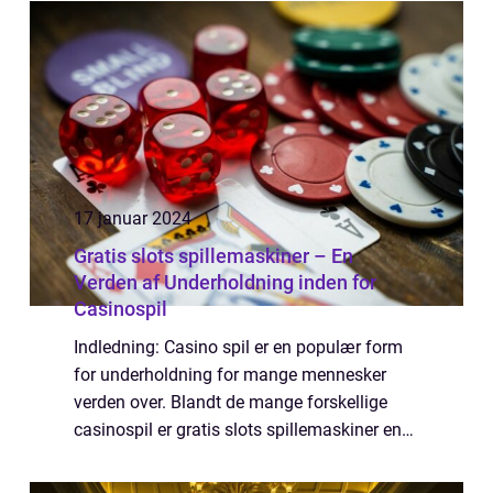
og give dig en omfatt...
17 januar 2024
Gratis slots spillemaskiner – En
Verden af Underholdning inden for
Casinospil
Indledning: Casino spil er en populær form
for underholdning for mange mennesker
verden over. Blandt de mange forskellige
casinospil er gratis slots spillemaskiner en
absolut favorit. Disse spillemaskiner tilbyder
en spændende og interaktiv spiloplev...