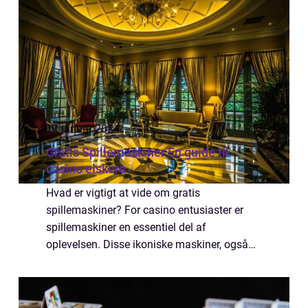
17 januar 2024
Gratis Spillemaskiner En guide til
casino elskere
Hvad er vigtigt at vide om gratis
spillemaskiner? For casino entusiaster er
spillemaskiner en essentiel del af
oplevelsen. Disse ikoniske maskiner, også
kendt som enarmede tyveknægte, har bragt
glæde og underholdning til spillere verden
over i årtier...