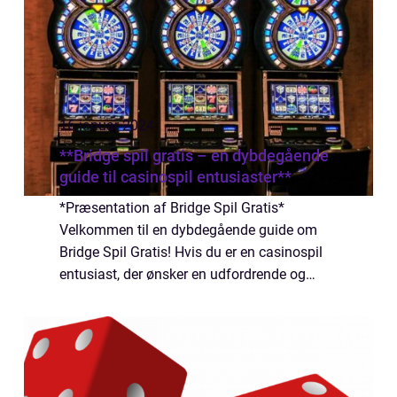
16 januar 2024
**Bridge spil gratis – en dybdegående
guide til casinospil entusiaster**
*Præsentation af Bridge Spil Gratis*
Velkommen til en dybdegående guide om
Bridge Spil Gratis! Hvis du er en casinospil
entusiast, der ønsker en udfordrende og
hjernetrivende oplevelse, er Bridge Spil
Gratis det perfekte valg for dig. I denne
artikel...