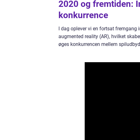
2020 og fremtiden: I
konkurrence
I dag oplever vi en fortsat fremgang i
augmented reality (AR), hvilket skab
øges konkurrencen mellem spiludbydere