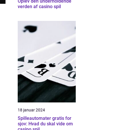
Oplev den underholdende
verden af casino spil
18 januar 2024
Spilleautomater gratis for
sjov: Hvad du skal vide om
casino spil