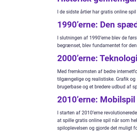
I de sidste årtier har gratis online sp
1990’erne: Den spæ
I slutningen af 1990’erne blev de førs
begrænset, blev fundamentet for den vi
2000’erne: Teknolog
Med fremkomsten af bedre internetfor
tilgængelige og realistiske. Grafik og
brugerbase og et bredere udbud af spi
2010’erne: Mobilspil
I starten af 2010’erne revolutionered
at spille gratis online spil når som h
spiloplevelsen og gjorde det muligt f