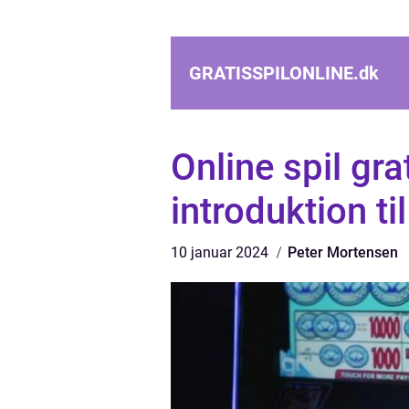
GRATISSPILONLINE.
dk
Online spil gr
introduktion ti
10 januar 2024
Peter Mortensen