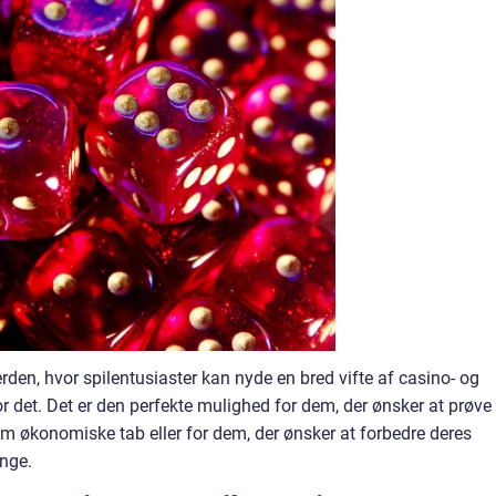
rden, hvor spilentusiaster kan nyde en bred vifte af casino- og
or det. Det er den perfekte mulighed for dem, der ønsker at prøve
om økonomiske tab eller for dem, der ønsker at forbedre deres
enge.