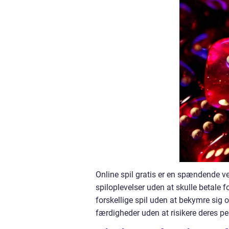
Online spil gratis er en spændende ve
spiloplevelser uden at skulle betale f
forskellige spil uden at bekymre sig 
færdigheder uden at risikere deres p