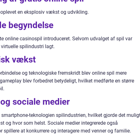
il oplevet en eksplosiv vækst og udvikling.
de begyndelse
te online casinospil introduceret. Selvom udvalget af spil var
rtuelle spilindustri lagt.
isk vækst
bindelse og teknologiske fremskridt blev online spil mere
 gameplay blev forbedret betydeligt, hvilket medførte en større
l.
 og sociale medier
e smartphone-teknologien spilindustrien, hvilket gjorde det mulig
elst og hvor som helst. Sociale medier integrerede også
or spillere at konkurrere og interagere med venner og familie.