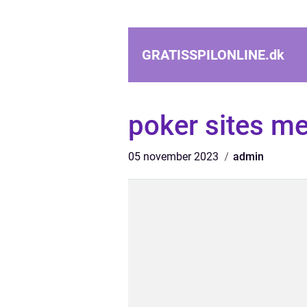
GRATISSPILONLINE.
dk
poker sites me
05 november 2023
admin