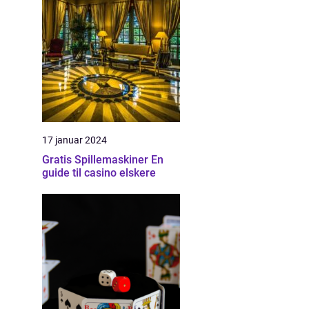
17 januar 2024
Gratis Spillemaskiner En
guide til casino elskere