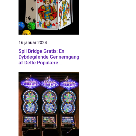
16 januar 2024
Spil Bridge Gratis: En
Dybdegående Gennemgang
af Dette Populære
Casinospil