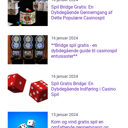
Spil Bridge Gratis: En
Dybdegående Gennemgang af
Dette Populære Casinospil
16 januar 2024
**Bridge spil gratis - en
dybdegående guide til casinospil
entusiaster**
16 januar 2024
Spil Gratis Bridge: En
Dybdegående Indføring i Casino
Spil
15 januar 2024
Kom og vind gratis spil en
omfattende gennemgang og