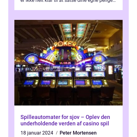
er ikke helt klar til at satse dine egne penge?
Så er gratis roulette spil d...
Spilleautomater for sjov – Oplev den
underholdende verden af casino spil
18 januar 2024
Peter Mortensen