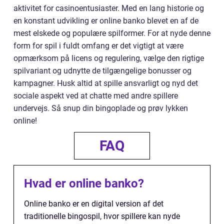
aktivitet for casinoentusiaster. Med en lang historie og
en konstant udvikling er online banko blevet en af de
mest elskede og populære spilformer. For at nyde denne
form for spil i fuldt omfang er det vigtigt at være
opmærksom på licens og regulering, vælge den rigtige
spilvariant og udnytte de tilgængelige bonusser og
kampagner. Husk altid at spille ansvarligt og nyd det
sociale aspekt ved at chatte med andre spillere
undervejs. Så snup din bingoplade og prøv lykken
online!
FAQ
Hvad er online banko?
Online banko er en digital version af det
traditionelle bingospil, hvor spillere kan nyde