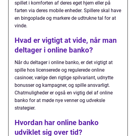
spillet i komforten af deres eget hjem eller på
farten via deres mobile enheder. Spillere skal have
en bingoplade og markere de udtrukne tal for at
vinde.
Hvad er vigtigt at vide, når man
deltager i online banko?
Når du deltager i online banko, er det vigtigt at
spille hos licenserede og regulerede online
casinoer, vælge den rigtige spilvariant, udnytte
bonusser og kampagner, og spille ansvarligt.
Chatmuligheder er også en vigtig del af online
banko for at møde nye venner og udveksle
strategier.
Hvordan har online banko
udviklet sig over tid?