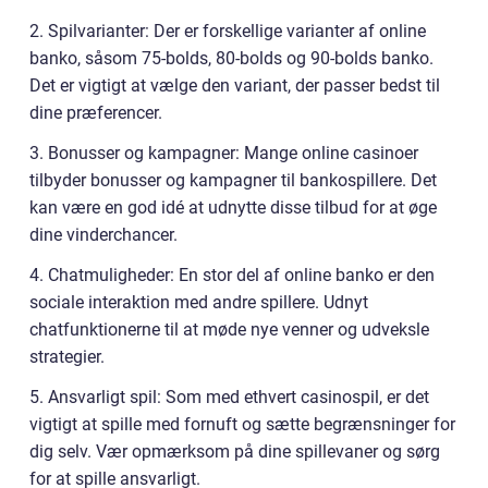
2. Spilvarianter: Der er forskellige varianter af online
banko, såsom 75-bolds, 80-bolds og 90-bolds banko.
Det er vigtigt at vælge den variant, der passer bedst til
dine præferencer.
3. Bonusser og kampagner: Mange online casinoer
tilbyder bonusser og kampagner til bankospillere. Det
kan være en god idé at udnytte disse tilbud for at øge
dine vinderchancer.
4. Chatmuligheder: En stor del af online banko er den
sociale interaktion med andre spillere. Udnyt
chatfunktionerne til at møde nye venner og udveksle
strategier.
5. Ansvarligt spil: Som med ethvert casinospil, er det
vigtigt at spille med fornuft og sætte begrænsninger for
dig selv. Vær opmærksom på dine spillevaner og sørg
for at spille ansvarligt.