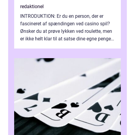
redaktionel
INTRODUKTION: Er du en person, der er
fascineret af spændingen ved casino spil?
Ønsker du at prøve lykken ved roulette, men
er ikke helt klar til at satse dine egne penge?
Så er gratis roulette spil d...