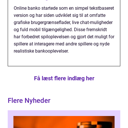
Online banko startede som en simpel tekstbaseret
version og har siden udviklet sig til at omfatte
grafiske brugergrænseflader, live chat-muligheder
og fuld mobil tilgængelighed. Disse fremskridt
har forbedret spiloplevelsen og gjort det muligt for
spillere at interagere med andre spillere og nyde
realistiske bankooplevelser.
Få læst flere indlæg her
Flere Nyheder