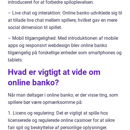
introduceret for at forbedre spiloplevelsen.
– Live chat og interaktion: Online banko udviklede sig til
at tillade live chat mellem spillere, hvilket gav en mere
social dimension til spillet.
– Mobil tilgængelighed: Med introduktionen af mobile
apps og responsivt webdesign blev online banko
tilgængelig på forskellige enheder som smartphones og
tablets.
Hvad er vigtigt at vide om
online banko?
Når man deltager i online banko, er der visse ting, som
spillere bør være opmærksomme på:
1. Licens og regulering: Det er vigtigt at spille hos
licenserede og regulerede online casinoer for at sikre
fair spil og beskyttelse af personlige oplysninger.