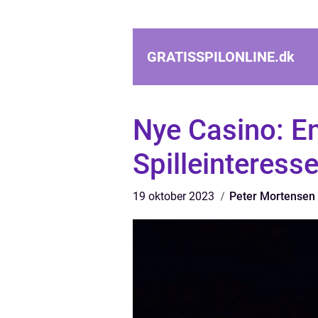
GRATISSPILONLINE.
dk
Nye Casino: E
Spilleinteress
19 oktober 2023
Peter Mortensen