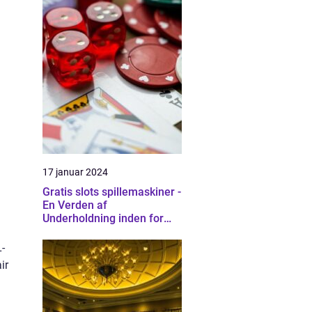
17 januar 2024
Gratis slots spillemaskiner -
En Verden af
Underholdning inden for
Casinospil
-
ir