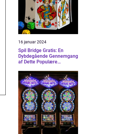
16 januar 2024
Spil Bridge Gratis: En
Dybdegående Gennemgang
af Dette Populære
Casinospil