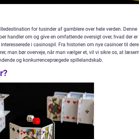
lledestination for tusinder af gamblere over hele verden. Denne
inoer handler om og give en omfattende oversigt over, hvad der er
t interesserede i casinospil. Fra historien om nye casinoer til der
er, man bør overveje, når man vælger et, vil vi sikre os, at læser
pændende og konkurrenceprægede spillelandskab.
r?