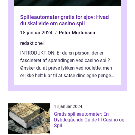
Spilleautomater gratis for sjov: Hvad
du skal vide om casino spil
18 januar 2024
Peter Mortensen
redaktionel
INTRODUKTION: Er du en person, der er
fascineret af spændingen ved casino spil?
Ønsker du at prøve lykken ved roulette, men
er ikke helt klar til at satse dine egne penge?
Så er gratis roulette spil d...
18 januar 2024
Gratis spilleautomater: En
Dybdegående Guide til Casino og
Spil