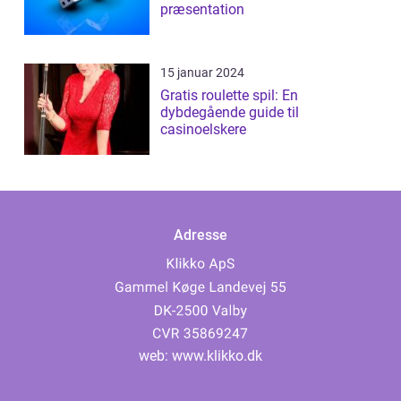
præsentation
15 januar 2024
Gratis roulette spil: En
dybdegående guide til
casinoelskere
Adresse
web:
www.klikko.dk