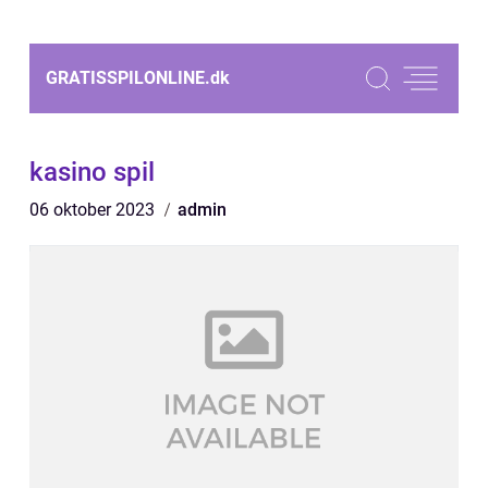
GRATISSPILONLINE.
dk
kasino spil
06 oktober 2023
admin