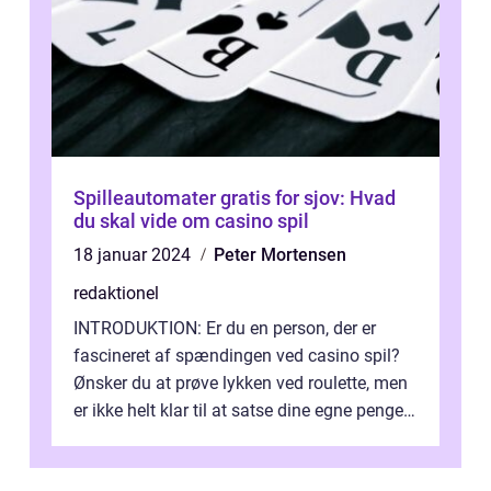
Spilleautomater gratis for sjov: Hvad
du skal vide om casino spil
18 januar 2024
Peter Mortensen
redaktionel
INTRODUKTION: Er du en person, der er
fascineret af spændingen ved casino spil?
Ønsker du at prøve lykken ved roulette, men
er ikke helt klar til at satse dine egne penge?
Så er gratis roulette spil d...