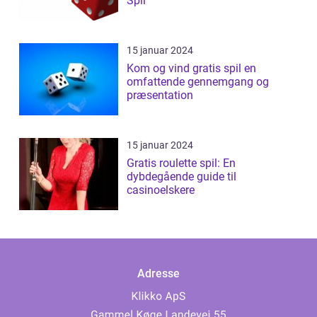
Spil
15 januar 2024
Kom og vind gratis spil en
omfattende gennemgang og
præsentation
15 januar 2024
Gratis roulette spil: En
dybdegående guide til
casinoelskere
Adresse