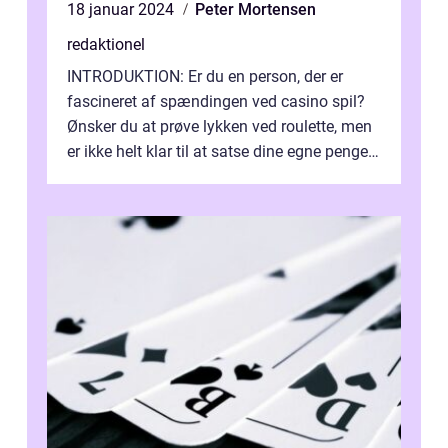
18 januar 2024
Peter Mortensen
redaktionel
INTRODUKTION: Er du en person, der er
fascineret af spændingen ved casino spil?
Ønsker du at prøve lykken ved roulette, men
er ikke helt klar til at satse dine egne penge?
Så er gratis roulette spil d...