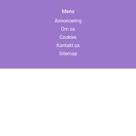
Menu
Annoncering
Om os
Cookies
Kontakt os
Sitemap