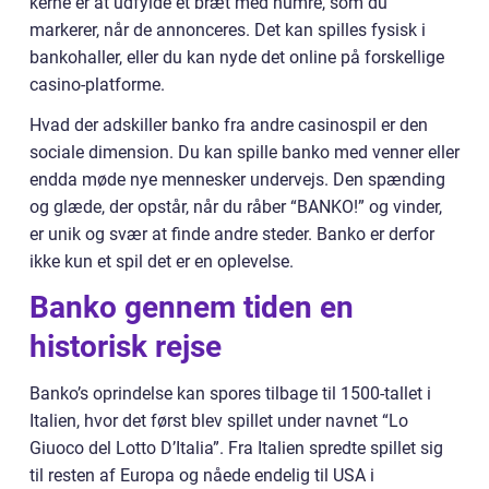
kerne er at udfylde et bræt med numre, som du
markerer, når de annonceres. Det kan spilles fysisk i
bankohaller, eller du kan nyde det online på forskellige
casino-platforme.
Hvad der adskiller banko fra andre casinospil er den
sociale dimension. Du kan spille banko med venner eller
endda møde nye mennesker undervejs. Den spænding
og glæde, der opstår, når du råber “BANKO!” og vinder,
er unik og svær at finde andre steder. Banko er derfor
ikke kun et spil det er en oplevelse.
Banko gennem tiden en
historisk rejse
Banko’s oprindelse kan spores tilbage til 1500-tallet i
Italien, hvor det først blev spillet under navnet “Lo
Giuoco del Lotto D’Italia”. Fra Italien spredte spillet sig
til resten af Europa og nåede endelig til USA i