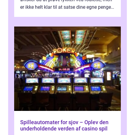
er ikke helt klar til at satse dine egne penge?
Så er gratis roulette spil d...
Spilleautomater for sjov – Oplev den
underholdende verden af casino spil