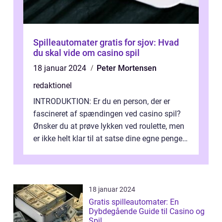
Spilleautomater gratis for sjov: Hvad
du skal vide om casino spil
18 januar 2024
Peter Mortensen
redaktionel
INTRODUKTION: Er du en person, der er
fascineret af spændingen ved casino spil?
Ønsker du at prøve lykken ved roulette, men
er ikke helt klar til at satse dine egne penge?
Så er gratis roulette spil d...
18 januar 2024
Gratis spilleautomater: En
Dybdegående Guide til Casino og
Spil