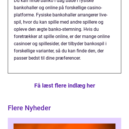
Du kan finde banko i dag både i fysiske
bankohaller og online på forskellige casino-
platforme. Fysiske bankohaller arrangerer live-
spil, hvor du kan spille med andre spillere og
opleve den ægte banko-stemning. Hvis du
foretrækker at spille online, er der mange online
casinoer og spillesider, der tilbyder bankospil i
forskellige varianter, så du kan finde den, der
passer bedst til dine præferencer.
Få læst flere indlæg her
Flere Nyheder