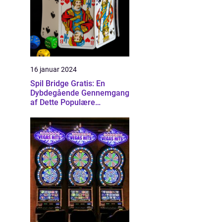
16 januar 2024
Spil Bridge Gratis: En
Dybdegående Gennemgang
af Dette Populære
Casinospil