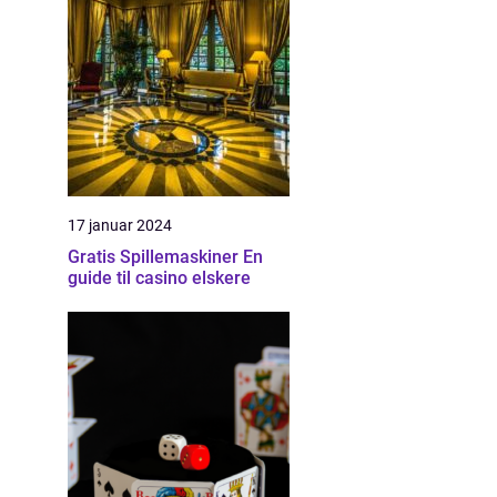
17 januar 2024
Gratis Spillemaskiner En
guide til casino elskere