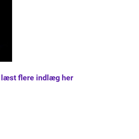
 læst flere indlæg her