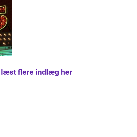
 læst flere indlæg her