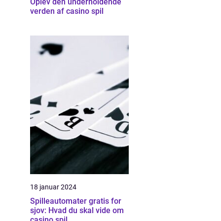
Oplev den underholdende
verden af casino spil
18 januar 2024
Spilleautomater gratis for
sjov: Hvad du skal vide om
casino spil