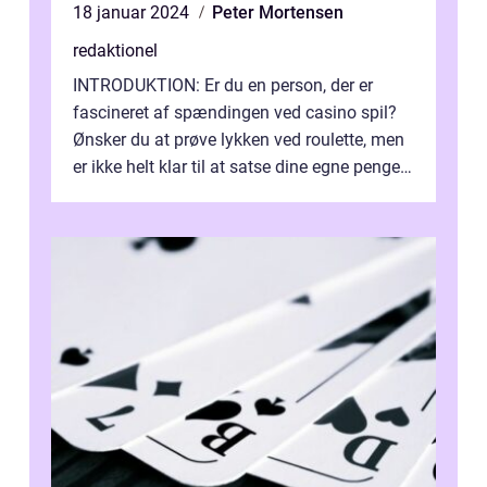
18 januar 2024
Peter Mortensen
redaktionel
INTRODUKTION: Er du en person, der er
fascineret af spændingen ved casino spil?
Ønsker du at prøve lykken ved roulette, men
er ikke helt klar til at satse dine egne penge?
Så er gratis roulette spil d...