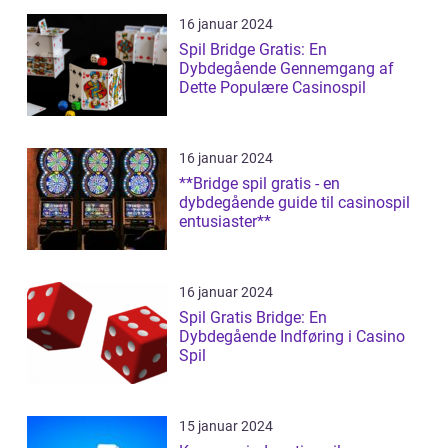
16 januar 2024
Spil Bridge Gratis: En
Dybdegående Gennemgang af
Dette Populære Casinospil
16 januar 2024
**Bridge spil gratis - en
dybdegående guide til casinospil
entusiaster**
16 januar 2024
Spil Gratis Bridge: En
Dybdegående Indføring i Casino
Spil
15 januar 2024