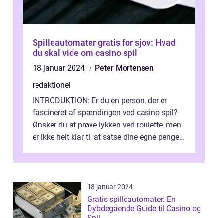
Spilleautomater gratis for sjov: Hvad
du skal vide om casino spil
18 januar 2024
Peter Mortensen
redaktionel
INTRODUKTION: Er du en person, der er
fascineret af spændingen ved casino spil?
Ønsker du at prøve lykken ved roulette, men
er ikke helt klar til at satse dine egne penge?
Så er gratis roulette spil d...
18 januar 2024
Gratis spilleautomater: En
Dybdegående Guide til Casino og
Spil