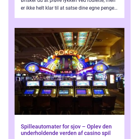
Ønsker du at prøve lykken ved roulette, men
er ikke helt klar til at satse dine egne penge?
Så er gratis roulette spil d...
Spilleautomater for sjov – Oplev den
underholdende verden af casino spil