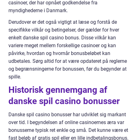
casinoer, der har opnået godkendelse fra
myndighederne i Danmark.
Derudover er det også vigtigt at læse og forstå de
specifikke vilkår og betingelser, der gælder for hver
enkelt danske spil casino bonus. Disse vilkår kan
variere meget mellem forskellige casinoer og kan
påvirke, hvordan og hvornår bonusbeløbet kan
udbetales. Sørg altid for at være opdateret på reglerne
og begrænsningerne for bonussen, før du begynder at
spille.
Historisk gennemgang af
danske spil casino bonusser
Danske spil casino bonusser har udviklet sig markant
over tid. I begyndelsen af online casinoernes æra var
bonusserne typisk ret enkle og små. Det kunne være et
fast beløb af gratis spil eller en lille indbetalingsbonus.