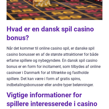
Hvad er en dansk spil casino
bonus?
Når det kommer til online casino spil, er danske spil
casino bonusser en af de største attraktioner for både
erfarne spillere og nybegyndere. En dansk spil casino
bonus er en form for incitament, som tilbydes af online
casinoer i Danmark for at tiltrække og fastholde
spillere. Det kan være i form af gratis spins,
indbetalingsbonusser eller andre typer belønninger.
Vigtige informationer for
spillere interesserede i casino