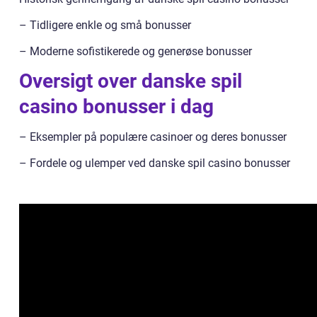
– Tidligere enkle og små bonusser
– Moderne sofistikerede og generøse bonusser
Oversigt over danske spil
casino bonusser i dag
– Eksempler på populære casinoer og deres bonusser
– Fordele og ulemper ved danske spil casino bonusser