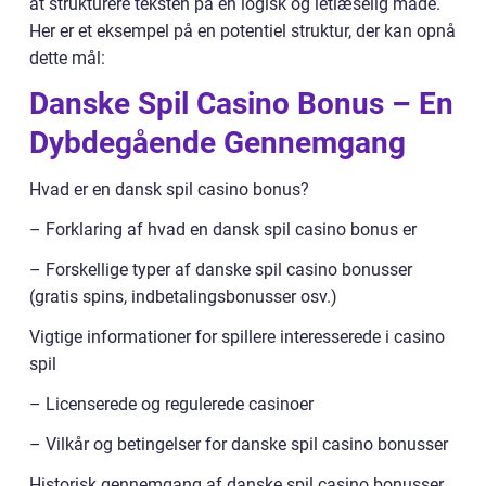
at strukturere teksten på en logisk og letlæselig måde.
Her er et eksempel på en potentiel struktur, der kan opnå
dette mål:
Danske Spil Casino Bonus – En
Dybdegående Gennemgang
Hvad er en dansk spil casino bonus?
– Forklaring af hvad en dansk spil casino bonus er
– Forskellige typer af danske spil casino bonusser
(gratis spins, indbetalingsbonusser osv.)
Vigtige informationer for spillere interesserede i casino
spil
– Licenserede og regulerede casinoer
– Vilkår og betingelser for danske spil casino bonusser
Historisk gennemgang af danske spil casino bonusser