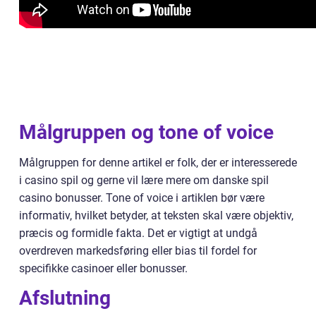
Målgruppen og tone of voice
Målgruppen for denne artikel er folk, der er interesserede
i casino spil og gerne vil lære mere om danske spil
casino bonusser. Tone of voice i artiklen bør være
informativ, hvilket betyder, at teksten skal være objektiv,
præcis og formidle fakta. Det er vigtigt at undgå
overdreven markedsføring eller bias til fordel for
specifikke casinoer eller bonusser.
Afslutning