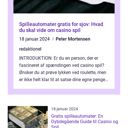
Spilleautomater gratis for sjov: Hvad
du skal vide om casino spil
18 januar 2024
Peter Mortensen
redaktionel
INTRODUKTION: Er du en person, der er
fascineret af spændingen ved casino spil?
Ønsker du at prøve lykken ved roulette, men
er ikke helt klar til at satse dine egne penge?
Så er gratis roulette spil d...
18 januar 2024
Gratis spilleautomater: En
Dybdegående Guide til Casino og
Spil