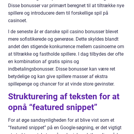
Disse bonusser var primært beregnet til at tiltrække nye
spillere og introducere dem til forskellige spil på
casinoet.
I de seneste år er danske spil casino bonusser blevet
mere sofistikerede og generøse. Dette skyldes blandt
andet den stigende konkurrence mellem casinoerne om
at tiltrække og fastholde spillere. I dag tilbydes der ofte
en kombination af gratis spins og
indbetalingsbonusser. Disse bonusser kan være ret
betydelige og kan give spillere masser af ekstra
spillepenge og chancer for at vinde store gevinster.
Strukturering af teksten for at
opnå “featured snippet”
For at øge sandsynligheden for at blive vist som et
“featured snippet” på en Google-søgning, er det vigtigt