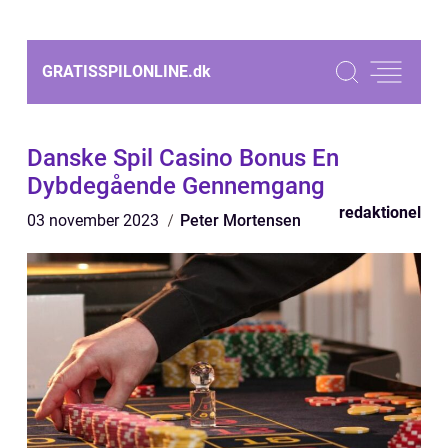
GRATISSPILONLINE.
dk
Danske Spil Casino Bonus En
Dybdegående Gennemgang
redaktionel
03 november 2023
Peter Mortensen