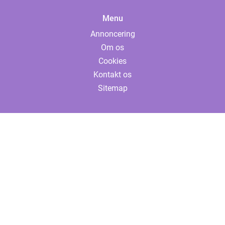
Menu
Annoncering
Om os
Cookies
Kontakt os
Sitemap