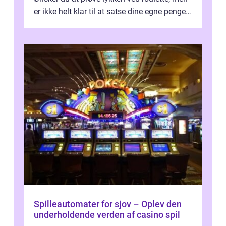
er ikke helt klar til at satse dine egne penge?
Så er gratis roulette spil d...
Spilleautomater for sjov – Oplev den
underholdende verden af casino spil