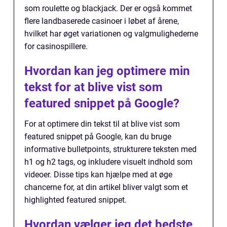
som roulette og blackjack. Der er også kommet
flere landbaserede casinoer i løbet af årene,
hvilket har øget variationen og valgmulighederne
for casinospillere.
Hvordan kan jeg optimere min
tekst for at blive vist som
featured snippet på Google?
For at optimere din tekst til at blive vist som
featured snippet på Google, kan du bruge
informative bulletpoints, strukturere teksten med
h1 og h2 tags, og inkludere visuelt indhold som
videoer. Disse tips kan hjælpe med at øge
chancerne for, at din artikel bliver valgt som et
highlighted featured snippet.
Hvordan vælger jeg det bedste