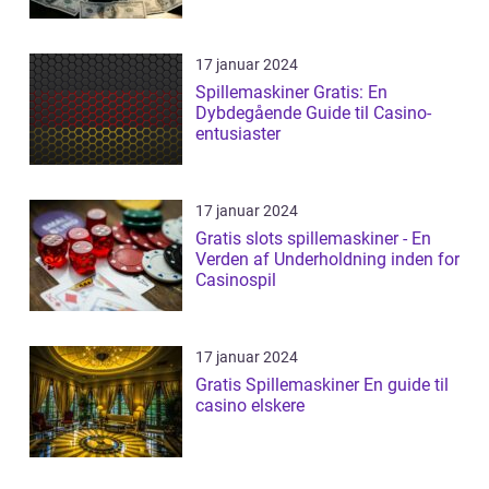
17 januar 2024
Spillemaskiner Gratis: En
Dybdegående Guide til Casino-
entusiaster
17 januar 2024
Gratis slots spillemaskiner - En
Verden af Underholdning inden for
Casinospil
17 januar 2024
Gratis Spillemaskiner En guide til
casino elskere