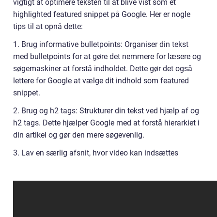
vigtigt at optimere teksten til at blive vist som et
highlighted featured snippet på Google. Her er nogle
tips til at opnå dette:
1. Brug informative bulletpoints: Organiser din tekst
med bulletpoints for at gøre det nemmere for læsere og
søgemaskiner at forstå indholdet. Dette gør det også
lettere for Google at vælge dit indhold som featured
snippet.
2. Brug og h2 tags: Strukturer din tekst ved hjælp af og
h2 tags. Dette hjælper Google med at forstå hierarkiet i
din artikel og gør den mere søgevenlig.
3. Lav en særlig afsnit, hvor video kan indsættes