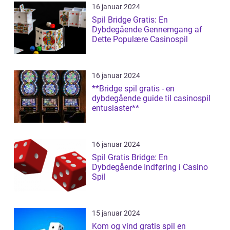
16 januar 2024
Spil Bridge Gratis: En
Dybdegående Gennemgang af
Dette Populære Casinospil
16 januar 2024
**Bridge spil gratis - en
dybdegående guide til casinospil
entusiaster**
16 januar 2024
Spil Gratis Bridge: En
Dybdegående Indføring i Casino
Spil
15 januar 2024
Kom og vind gratis spil en