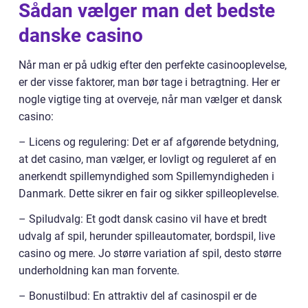
Sådan vælger man det bedste
danske casino
Når man er på udkig efter den perfekte casinooplevelse,
er der visse faktorer, man bør tage i betragtning. Her er
nogle vigtige ting at overveje, når man vælger et dansk
casino:
– Licens og regulering: Det er af afgørende betydning,
at det casino, man vælger, er lovligt og reguleret af en
anerkendt spillemyndighed som Spillemyndigheden i
Danmark. Dette sikrer en fair og sikker spilleoplevelse.
– Spiludvalg: Et godt dansk casino vil have et bredt
udvalg af spil, herunder spilleautomater, bordspil, live
casino og mere. Jo større variation af spil, desto større
underholdning kan man forvente.
– Bonustilbud: En attraktiv del af casinospil er de