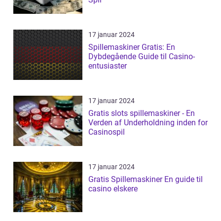
17 januar 2024
Spillemaskiner Gratis: En
Dybdegående Guide til Casino-
entusiaster
17 januar 2024
Gratis slots spillemaskiner - En
Verden af Underholdning inden for
Casinospil
17 januar 2024
Gratis Spillemaskiner En guide til
casino elskere