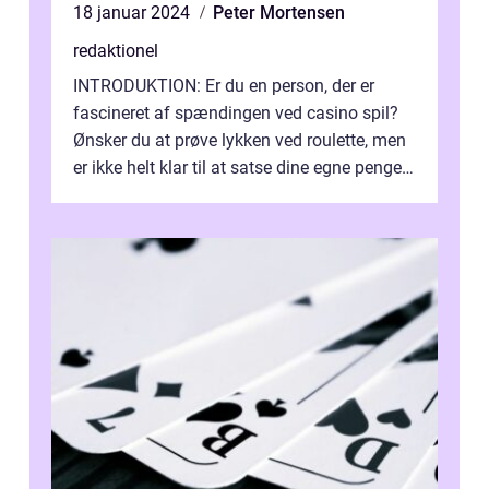
18 januar 2024
Peter Mortensen
redaktionel
INTRODUKTION: Er du en person, der er
fascineret af spændingen ved casino spil?
Ønsker du at prøve lykken ved roulette, men
er ikke helt klar til at satse dine egne penge?
Så er gratis roulette spil d...