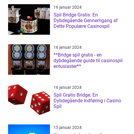
16 januar 2024
Spil Bridge Gratis: En
Dybdegående Gennemgang af
Dette Populære Casinospil
16 januar 2024
**Bridge spil gratis - en
dybdegående guide til casinospil
entusiaster**
16 januar 2024
Spil Gratis Bridge: En
Dybdegående Indføring i Casino
Spil
15 januar 2024