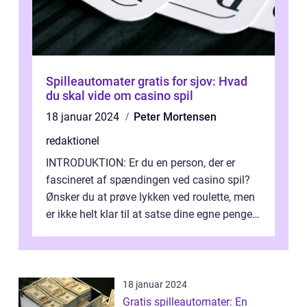
Spilleautomater gratis for sjov: Hvad
du skal vide om casino spil
18 januar 2024
Peter Mortensen
redaktionel
INTRODUKTION: Er du en person, der er
fascineret af spændingen ved casino spil?
Ønsker du at prøve lykken ved roulette, men
er ikke helt klar til at satse dine egne penge?
Så er gratis roulette spil d...
18 januar 2024
Gratis spilleautomater: En