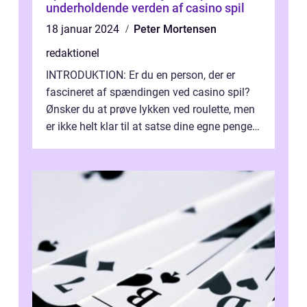
underholdende verden af casino spil
18 januar 2024
Peter Mortensen
redaktionel
INTRODUKTION: Er du en person, der er
fascineret af spændingen ved casino spil?
Ønsker du at prøve lykken ved roulette, men
er ikke helt klar til at satse dine egne penge?
Så er gratis roulette spil d...