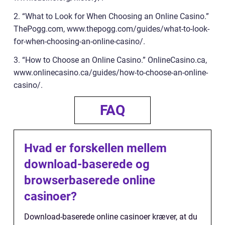
2. “What to Look for When Choosing an Online Casino.”
ThePogg.com, www.thepogg.com/guides/what-to-look-
for-when-choosing-an-online-casino/.
3. “How to Choose an Online Casino.” OnlineCasino.ca,
www.onlinecasino.ca/guides/how-to-choose-an-online-
casino/.
FAQ
Hvad er forskellen mellem
download-baserede og
browserbaserede online
casinoer?
Download-baserede online casinoer kræver, at du