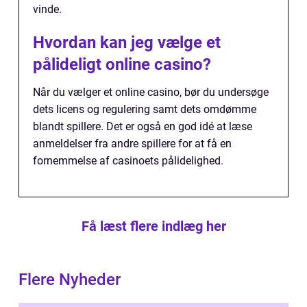
vinde.
Hvordan kan jeg vælge et
pålideligt online casino?
Når du vælger et online casino, bør du undersøge
dets licens og regulering samt dets omdømme
blandt spillere. Det er også en god idé at læse
anmeldelser fra andre spillere for at få en
fornemmelse af casinoets pålidelighed.
Få læst flere indlæg her
Flere Nyheder