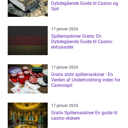
Dybdegående Guide til Casino og
Spil
17 januar 2024
Spillemaskiner Gratis: En
Dybdegående Guide til Casino-
entusiaster
17 januar 2024
Gratis slots spillemaskiner - En
Verden af Underholdning inden for
Casinospil
17 januar 2024
Gratis Spillemaskiner En guide til
casino elskere