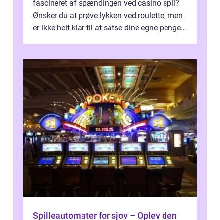
fascineret af spændingen ved casino spil?
Ønsker du at prøve lykken ved roulette, men
er ikke helt klar til at satse dine egne penge?
Så er gratis roulette spil d...
Spilleautomater for sjov – Oplev den