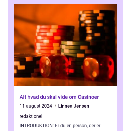
Alt hvad du skal vide om Casinoer
11 august 2024
Linnea Jensen
redaktionel
INTRODUKTION: Er du en person, der er