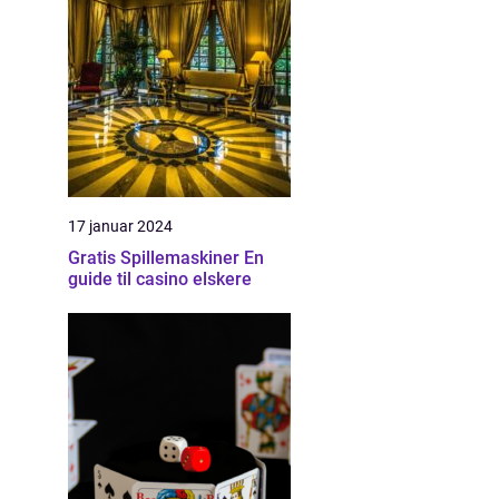
17 januar 2024
Gratis Spillemaskiner En
guide til casino elskere