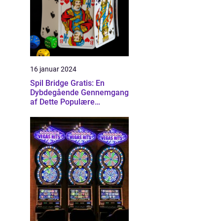
16 januar 2024
Spil Bridge Gratis: En
Dybdegående Gennemgang
af Dette Populære
Casinospil