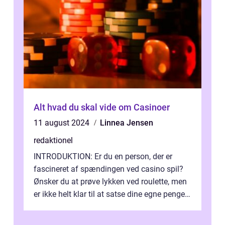
Alt hvad du skal vide om Casinoer
11 august 2024
Linnea Jensen
redaktionel
INTRODUKTION: Er du en person, der er
fascineret af spændingen ved casino spil?
Ønsker du at prøve lykken ved roulette, men
er ikke helt klar til at satse dine egne penge?
Så er gratis roulette spil d...