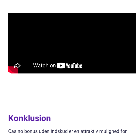
Konklusion
Casino bonus uden indskud er en attraktiv mulighed for