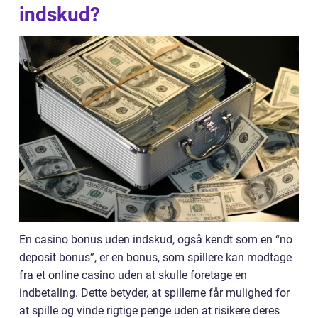
indskud?
En casino bonus uden indskud, også kendt som en “no
deposit bonus”, er en bonus, som spillere kan modtage
fra et online casino uden at skulle foretage en
indbetaling. Dette betyder, at spillerne får mulighed for
at spille og vinde rigtige penge uden at risikere deres