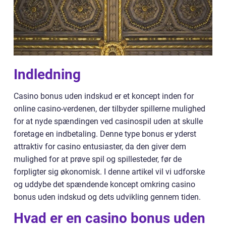
Indledning
Casino bonus uden indskud er et koncept inden for
online casino-verdenen, der tilbyder spillerne mulighed
for at nyde spændingen ved casinospil uden at skulle
foretage en indbetaling. Denne type bonus er yderst
attraktiv for casino entusiaster, da den giver dem
mulighed for at prøve spil og spillesteder, før de
forpligter sig økonomisk. I denne artikel vil vi udforske
og uddybe det spændende koncept omkring casino
bonus uden indskud og dets udvikling gennem tiden.
Hvad er en casino bonus uden