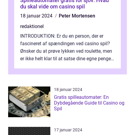
Spilleautomater gratis for sjov: Hvad
du skal vide om casino spil
18 januar 2024
Peter Mortensen
redaktionel
INTRODUKTION: Er du en person, der er
fascineret af spændingen ved casino spil?
Ønsker du at prøve lykken ved roulette, men
er ikke helt klar til at satse dine egne penge?
Så er gratis roulette spil d...
18 januar 2024
Gratis spilleautomater: En
Dybdegående Guide til Casino og
Spil
17 januar 2024