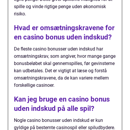
spille og vinde rigtige penge uden økonomisk
risiko.
Hvad er omsætningskravene for
en casino bonus uden indskud?
De fleste casino bonusser uden indskud har
omsætningskrav, som angiver, hvor mange gange
bonusbeløbet skal gennemspilles, før gevinsterne
kan udbetales. Det er vigtigt at læse og forstå
omsætningskravene, da de kan variere mellem
forskellige casinoer.
Kan jeg bruge en casino bonus
uden indskud på alle spil?
Nogle casino bonusser uden indskud er kun
gyldige på bestemte casinospil eller spiludbydere.