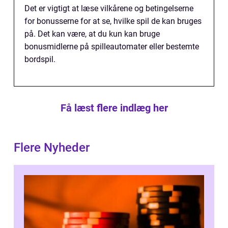
Det er vigtigt at læse vilkårene og betingelserne
for bonusserne for at se, hvilke spil de kan bruges
på. Det kan være, at du kun kan bruge
bonusmidlerne på spilleautomater eller bestemte
bordspil.
Få læst flere indlæg her
Flere Nyheder