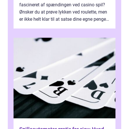
fascineret af spændingen ved casino spil?
Ønsker du at prøve lykken ved roulette, men
er ikke helt klar til at satse dine egne penge?
Så er gratis roulette spil d...