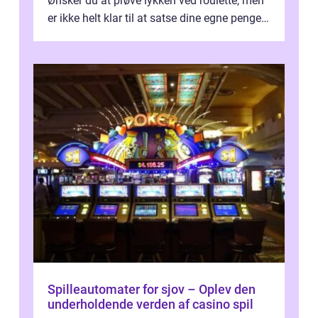
Ønsker du at prøve lykken ved roulette, men
er ikke helt klar til at satse dine egne penge?
Så er gratis roulette spil d...
Spilleautomater for sjov – Oplev den
underholdende verden af casino spil