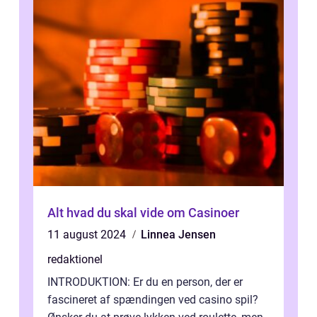
Alt hvad du skal vide om Casinoer
11 august 2024
Linnea Jensen
redaktionel
INTRODUKTION: Er du en person, der er
fascineret af spændingen ved casino spil?