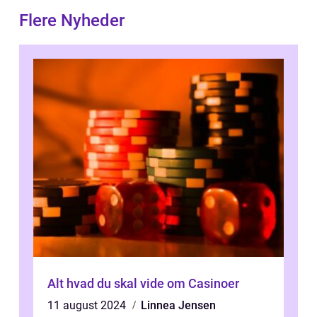
Flere Nyheder
Alt hvad du skal vide om Casinoer
11 august 2024
Linnea Jensen