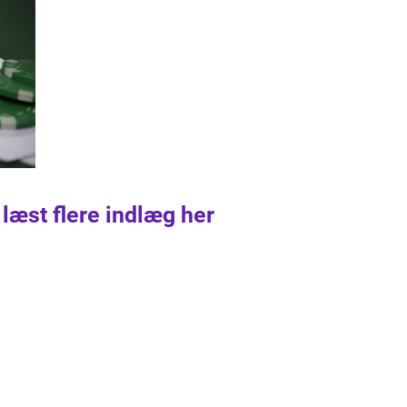
 læst flere indlæg her