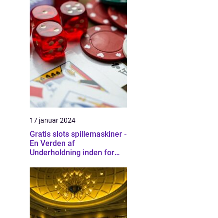
17 januar 2024
Gratis slots spillemaskiner -
En Verden af
Underholdning inden for
Casinospil