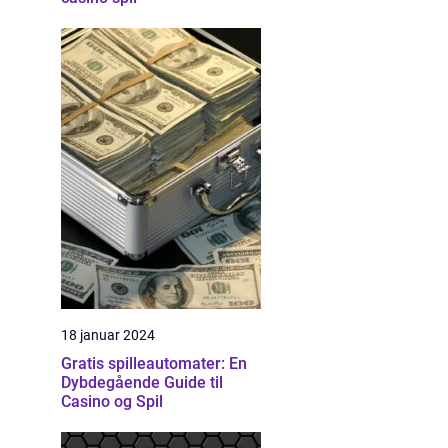
18 januar 2024
Gratis spilleautomater: En
Dybdegående Guide til
Casino og Spil