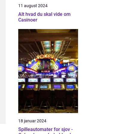
11 august 2024
Alt hvad du skal vide om
Casinoer
18 januar 2024
Spilleautomater for sjov -