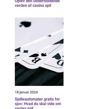
Oplev den underholdende
verden af casino spil
18 januar 2024
Spilleautomater gratis for
sjov: Hvad du skal vide om
casino spil