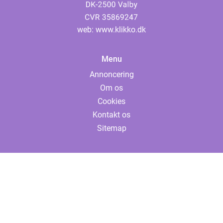
web:
www.klikko.dk
Menu
Annoncering
Om os
Cookies
Kontakt os
Sitemap