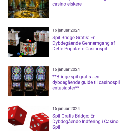
casino elskere
16 januar 2024
Spil Bridge Gratis: En
Dybdegående Gennemgang af
Dette Populære Casinospil
16 januar 2024
**Bridge spil gratis - en
dybdegående guide til casinospil
entusiaster**
16 januar 2024
Spil Gratis Bridge: En
Dybdegående Indføring i Casino
Spil