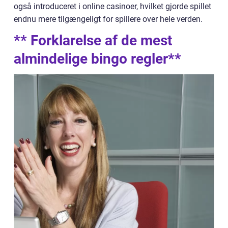
også introduceret i online casinoer, hvilket gjorde spillet
endnu mere tilgængeligt for spillere over hele verden.
** Forklarelse af de mest
almindelige bingo regler**