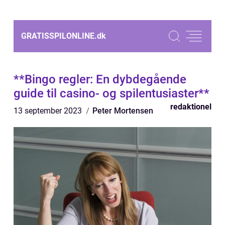
GRATISSPILONLINE.
dk
**Bingo regler: En dybdegående
guide til casino- og spilentusiaster**
redaktionel
13 september 2023
Peter Mortensen