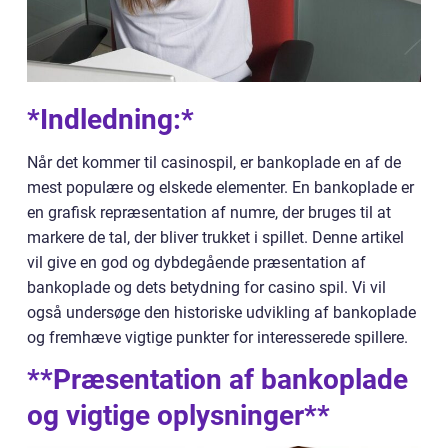
*Indledning:*
Når det kommer til casinospil, er bankoplade en af de
mest populære og elskede elementer. En bankoplade er
en grafisk repræsentation af numre, der bruges til at
markere de tal, der bliver trukket i spillet. Denne artikel
vil give en god og dybdegående præsentation af
bankoplade og dets betydning for casino spil. Vi vil
også undersøge den historiske udvikling af bankoplade
og fremhæve vigtige punkter for interesserede spillere.
**Præsentation af bankoplade
og vigtige oplysninger**