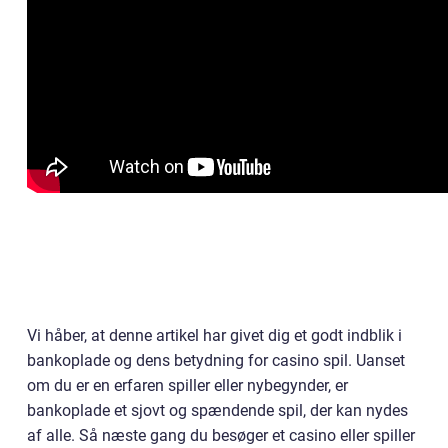
Vi håber, at denne artikel har givet dig et godt indblik i
bankoplade og dens betydning for casino spil. Uanset
om du er en erfaren spiller eller nybegynder, er
bankoplade et sjovt og spændende spil, der kan nydes
af alle. Så næste gang du besøger et casino eller spiller