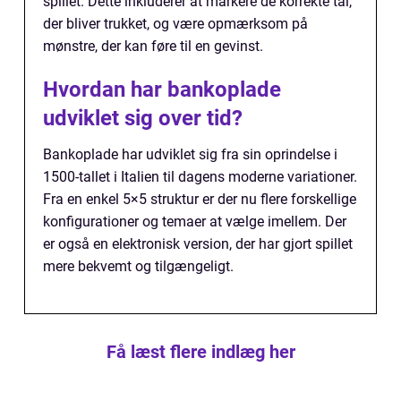
spillet. Dette inkluderer at markere de korrekte tal,
der bliver trukket, og være opmærksom på
mønstre, der kan føre til en gevinst.
Hvordan har bankoplade
udviklet sig over tid?
Bankoplade har udviklet sig fra sin oprindelse i
1500-tallet i Italien til dagens moderne variationer.
Fra en enkel 5×5 struktur er der nu flere forskellige
konfigurationer og temaer at vælge imellem. Der
er også en elektronisk version, der har gjort spillet
mere bekvemt og tilgængeligt.
Få læst flere indlæg her