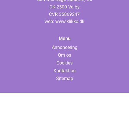
web:
www.klikko.dk
Menu
Annoncering
Om os
Cookies
Kontakt os
Sitemap