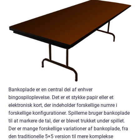
Bankoplade er en central del af enhver
bingospiloplevelse. Det er et stykke papir eller et
elektronisk kort, der indeholder forskellige numre i
forskellige konfigurationer. Spillerne bruger bankoplade
til at markere de tal, der er blevet trukket under spillet.
Der er mange forskellige variationer af bankoplade, fra
den traditionelle 5×5 version til mere komplekse