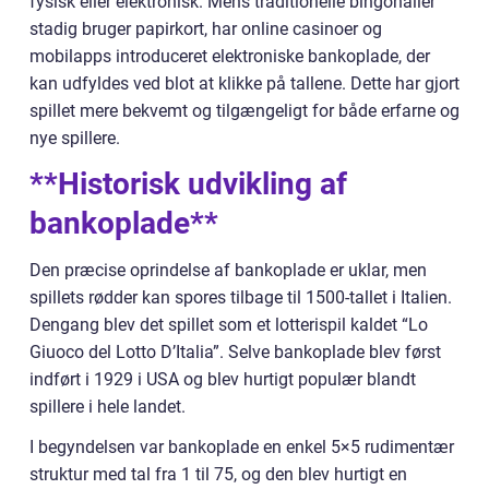
fysisk eller elektronisk. Mens traditionelle bingohaller
stadig bruger papirkort, har online casinoer og
mobilapps introduceret elektroniske bankoplade, der
kan udfyldes ved blot at klikke på tallene. Dette har gjort
spillet mere bekvemt og tilgængeligt for både erfarne og
nye spillere.
**Historisk udvikling af
bankoplade**
Den præcise oprindelse af bankoplade er uklar, men
spillets rødder kan spores tilbage til 1500-tallet i Italien.
Dengang blev det spillet som et lotterispil kaldet “Lo
Giuoco del Lotto D’Italia”. Selve bankoplade blev først
indført i 1929 i USA og blev hurtigt populær blandt
spillere i hele landet.
I begyndelsen var bankoplade en enkel 5×5 rudimentær
struktur med tal fra 1 til 75, og den blev hurtigt en