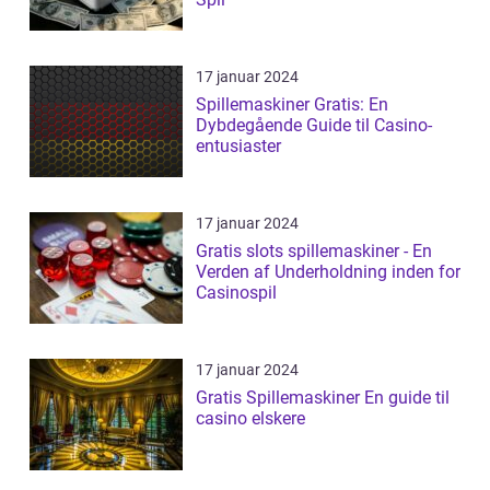
17 januar 2024
Spillemaskiner Gratis: En
Dybdegående Guide til Casino-
entusiaster
17 januar 2024
Gratis slots spillemaskiner - En
Verden af Underholdning inden for
Casinospil
17 januar 2024
Gratis Spillemaskiner En guide til
casino elskere