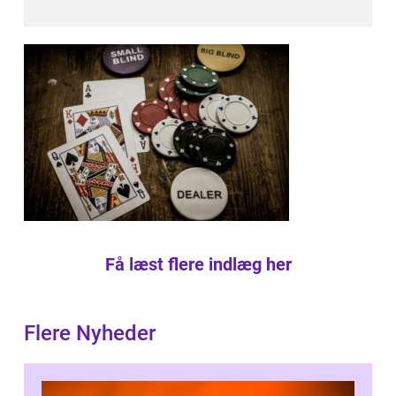
Få læst flere indlæg her
Flere Nyheder