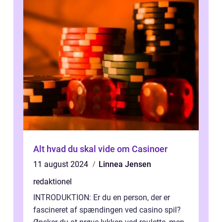
Alt hvad du skal vide om Casinoer
11 august 2024
Linnea Jensen
redaktionel
INTRODUKTION: Er du en person, der er
fascineret af spændingen ved casino spil?