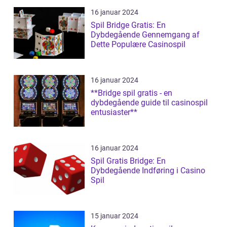
16 januar 2024
Spil Bridge Gratis: En
Dybdegående Gennemgang af
Dette Populære Casinospil
16 januar 2024
**Bridge spil gratis - en
dybdegående guide til casinospil
entusiaster**
16 januar 2024
Spil Gratis Bridge: En
Dybdegående Indføring i Casino
Spil
15 januar 2024