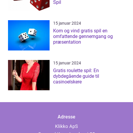
Spil
15 januar 2024
Kom og vind gratis spil en
omfattende gennemgang og
præsentation
15 januar 2024
Gratis roulette spil: En
dybdegående guide til
casinoelskere
Adresse