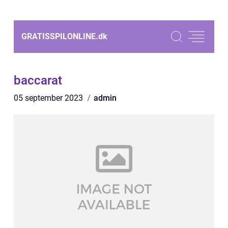
GRATISSPILONLINE.
dk
baccarat
05 september 2023
admin