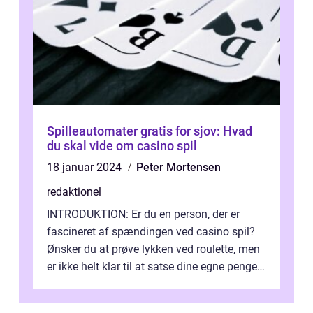
Spilleautomater gratis for sjov: Hvad
du skal vide om casino spil
18 januar 2024
Peter Mortensen
redaktionel
INTRODUKTION: Er du en person, der er
fascineret af spændingen ved casino spil?
Ønsker du at prøve lykken ved roulette, men
er ikke helt klar til at satse dine egne penge?
Så er gratis roulette spil d...